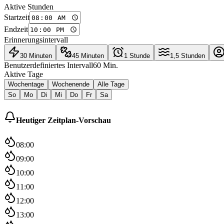
Aktive Stunden
Startzeit
Endzeit
Erinnerungsintervall
30 Minuten
45 Minuten
1 Stunde
1,5 Stunden
Benutzerdefiniertes Intervall
60
Min.
Aktive Tage
Wochentage
Wochenende
Alle Tage
So
Mo
Di
Mi
Do
Fr
Sa
Heutiger Zeitplan-Vorschau
08:00
09:00
10:00
11:00
12:00
13:00