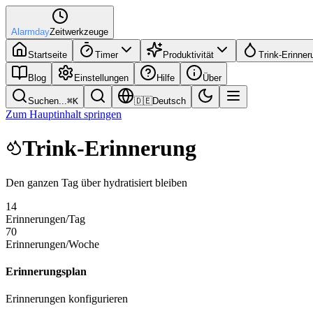
Alarmday
Zeitwerkzeuge
Startseite
Timer
Produktivität
Trink-Erinner
Blog
Einstellungen
Hilfe
Über
Suchen...
⌘
K
🇩🇪
Deutsch
Zum Hauptinhalt springen
Trink-Erinnerung
Den ganzen Tag über hydratisiert bleiben
14
Erinnerungen/Tag
70
Erinnerungen/Woche
Erinnerungsplan
Erinnerungen konfigurieren