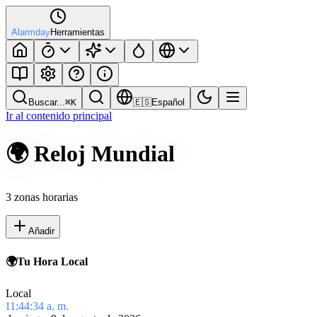
Alarmday
Herramientas
Buscar...
⌘
K
🇪🇸
Español
Ir al contenido principal
🌍
Reloj Mundial
3
zonas horarias
Añadir
🌍
Tu Hora Local
Local
11:44:34 a. m.