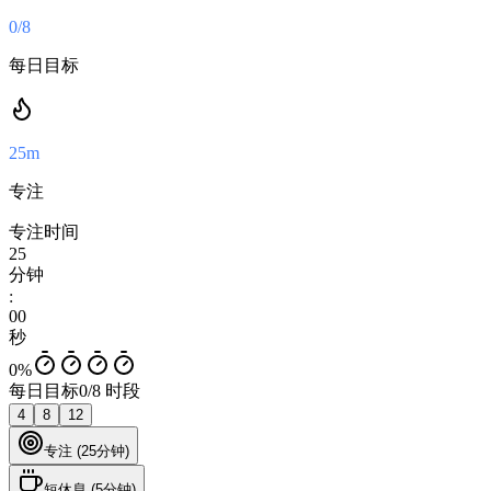
0/8
每日目标
25m
专注
专注时间
25
分钟
:
00
秒
0
%
每日目标
0
/
8
时段
4
8
12
专注
(
25
分钟
)
短休息
(
5
分钟
)