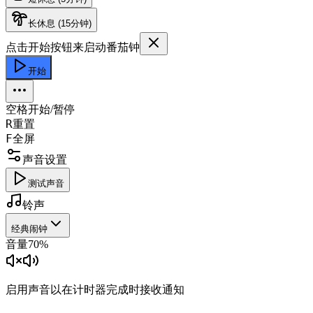
长休息
(
15
分钟
)
点击开始按钮来启动番茄钟
开始
空格
开始/暂停
R
重置
F
全屏
声音设置
测试声音
铃声
经典闹钟
音量
70
%
启用声音以在计时器完成时接收通知