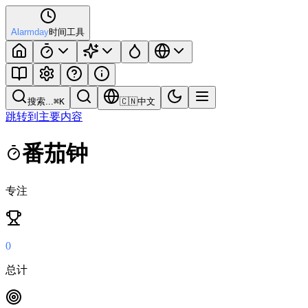
Alarmday
时间工具
搜索...
⌘
K
🇨🇳
中文
跳转到主要内容
番茄钟
专注
0
总计