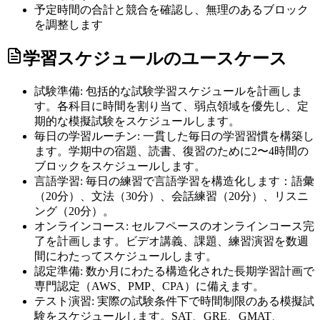
予定時間の合計と競合を確認し、無理のあるブロック
を調整します
学習スケジュールのユースケース
試験準備: 包括的な試験学習スケジュールを計画しま
す。各科目に時間を割り当て、弱点領域を優先し、定
期的な模擬試験をスケジュールします。
毎日の学習ルーチン: 一貫した毎日の学習習慣を構築し
ます。学期中の宿題、読書、復習のために2〜4時間の
ブロックをスケジュールします。
言語学習: 毎日の練習で言語学習を構造化します：語彙
（20分）、文法（30分）、会話練習（20分）、リスニ
ング（20分）。
オンラインコース: セルフペースのオンラインコース完
了を計画します。ビデオ講義、課題、練習演習を数週
間にわたってスケジュールします。
認定準備: 数か月にわたる構造化された長期学習計画で
専門認定（AWS、PMP、CPA）に備えます。
テスト演習: 実際の試験条件下で時間制限のある模擬試
験をスケジュールします。SAT、GRE、GMAT、