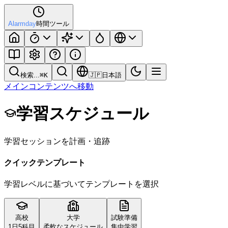
Alarmday
時間ツール
検索...
⌘
K
🇯🇵
日本語
メインコンテンツへ移動
学習スケジュール
学習セッションを計画・追跡
クイックテンプレート
学習レベルに基づいてテンプレートを選択
高校
大学
試験準備
1日5科目
柔軟なスケジュール
集中学習